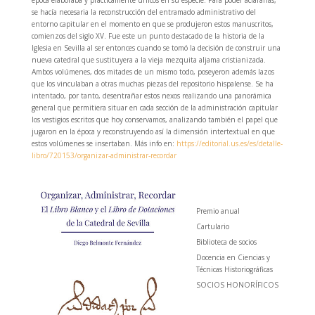
época elaboraba y prácticamente únicos en su especie. Para poder aclararlas,
se hacía necesaria la reconstrucción del entramado administrativo del
entorno capitular en el momento en que se produjeron estos manuscritos,
comienzos del siglo XV. Fue este un punto destacado de la historia de la
Iglesia en Sevilla al ser entonces cuando se tomó la decisión de construir una
nueva catedral que sustituyera a la vieja mezquita aljama cristianizada.
Ambos volúmenes, dos mitades de un mismo todo, poseyeron además lazos
que los vinculaban a otras muchas piezas del repositorio hispalense. Se ha
intentado, por tanto, desentrañar estos nexos realizando una panorámica
general que permitiera situar en cada sección de la administración capitular
los vestigios escritos que hoy conservamos, analizando también el papel que
jugaron en la época y reconstruyendo así la dimensión intertextual en que
estos volúmenes se insertaban. Más info en:
https://editorial.us.es/es/detalle-
libro/720153/organizar-administrar-recordar
Premio anual
Cartulario
Biblioteca de socios
Docencia en Ciencias y
Técnicas Historiográficas
SOCIOS HONORÍFICOS