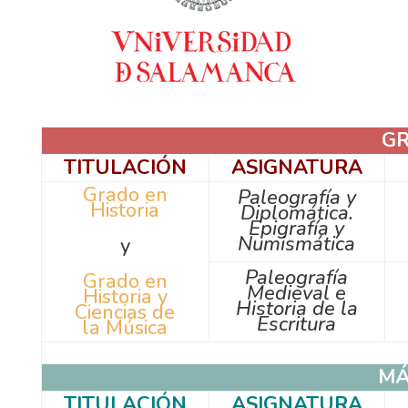
G
TITULACIÓN
ASIGNATURA
Grado en
Paleografía y
Historia
Diplomática.
Epigrafía y
Numismática
y
Paleografía
Grado en
Medieval e
Historia y
Historia de la
Ciencias de
Escritura
la Música
MÁ
TITULACIÓN
ASIGNATURA