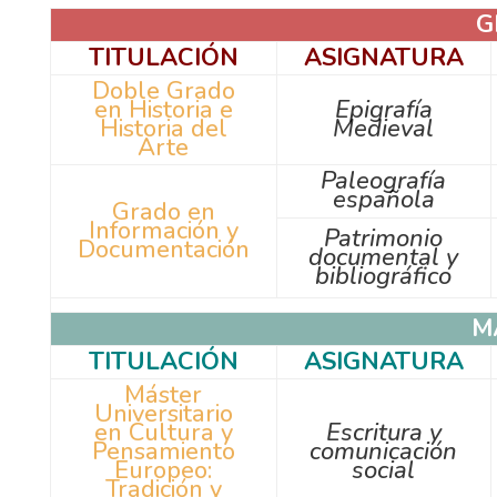
G
TITULACIÓN
ASIGNATURA
Doble Grado
en Historia e
Epigrafía
Historia del
Medieval
Arte
Paleografía
española
Grado en
Información y
Patrimonio
Documentación
documental y
bibliográfico
M
TITULACIÓN
ASIGNATURA
Máster
Universitario
en Cultura y
Escritura y
Pensamiento
comunicación
Europeo:
social
Tradición y